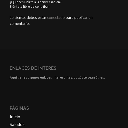
¿Quieres unirte a la conversación?
Siéntete libre de contribuir
Lo siento, debes estar
conectado
para publicar un
comentario.
ENLACES DE INTERÉS
Aquí tienes algunos enlaces interesantes, quizás te sean útiles.
PÁGINAS
Inicio
Saludos