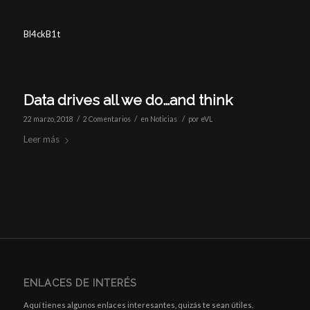
Bl4ckB1t
Data drives all we do…and think
/
/
/
22 marzo, 2018
2 Comentarios
en
Noticias
por
eVL
Leer más
ENLACES DE INTERÉS
Aquí tienes algunos enlaces interesantes, quizás te sean útiles.